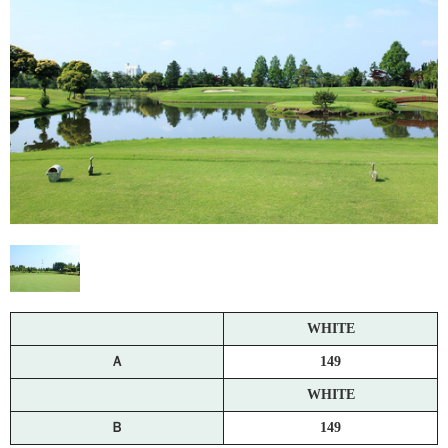
WHITE
Ａ
149
WHITE
Ｂ
149