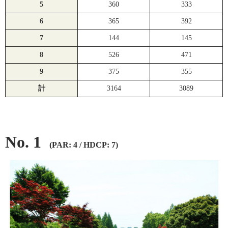
5
360
333
6
365
392
7
144
145
8
526
471
9
375
355
計
3164
3089
No. 1
(PAR: 4 / HDCP: 7)