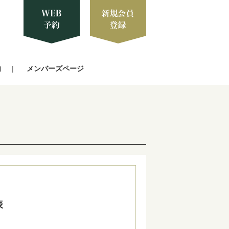
内
メンバーズページ
表